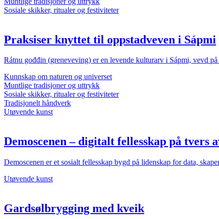
Muntlige tradisjoner og uttrykk
Sosiale skikker, ritualer og festiviteter
Praksiser knyttet til oppstadveven i Sápmi
Rátnu gođđin (greneveving) er en levende kulturarv i Sápmi, vevd på r
Kunnskap om naturen og universet
Muntlige tradisjoner og uttrykk
Sosiale skikker, ritualer og festiviteter
Tradisjonelt håndverk
Utøvende kunst
Demoscenen – digitalt fellesskap på tvers a
Demoscenen er et sosialt fellesskap bygd på lidenskap for data, sk
Utøvende kunst
Gardsølbrygging med kveik