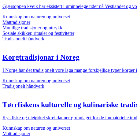
Gjærsoppen kveik har eksistert i uminnelege tider på Vestlandet og vo
Kunnskap om naturen og universet
Mattradisjoner
Muntlige tradisjoner og uttrykk
Sosiale skikker, ritualer og festiviteter
Tradisjonelt håndverk
Korgtradisjonar i Noreg
I Norge har det tradisjonelt vore laga mange forskjellige typer korger i
Kunnskap om naturen og universet
Tradisjonelt håndverk
Tørrfiskens kulturelle og kulinariske tradi
Kystfiske og utetørket skrei danner grunnlaget for de immaterielle tra
Kunnskap om naturen og universet
Mattradisjoner