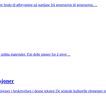
re brukt til ølbrygging på gardane frå generasjon til generasjon.…
 splitta materialer. Ein delte pinner for å gjere…
sjoner
disjoner i beskrivelsen i denne teksten De sentrale kulturelle elementer 