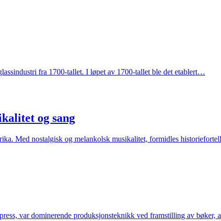
assindustri fra 1700-tallet. I løpet av 1700-tallet ble det etablert…
alitet og sang
rika. Med nostalgisk og melankolsk musikalitet, formidles historiefort
terpress, var dominerende produksjonsteknikk ved framstilling av bøker,