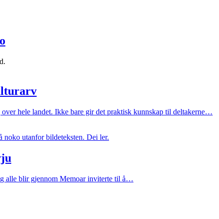
ko
d.
ulturarv
 over hele landet. Ikke bare gir det praktisk kunnskap til deltakerne…
vju
 Og alle blir gjennom Memoar inviterte til å…