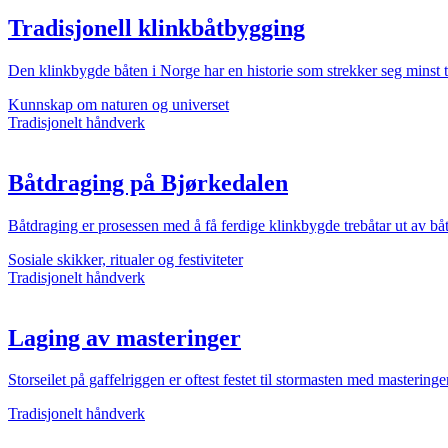
Tradisjonell klinkbåtbygging
Den klinkbygde båten i Norge har en historie som strekker seg minst t
Kunnskap om naturen og universet
Tradisjonelt håndverk
Båtdraging på Bjørkedalen
Båtdraging er prosessen med å få ferdige klinkbygde trebåtar ut av bå
Sosiale skikker, ritualer og festiviteter
Tradisjonelt håndverk
Laging av masteringer
Storseilet på gaffelriggen er oftest festet til stormasten med masterin
Tradisjonelt håndverk