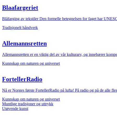
Blaafargeriet
Blåfarging av tekstiler Den formelle betegnelsen for faget har UNE
Tradisjonelt håndverk
Allemannsretten
Allemannsretten er en viktig del av vår kulturarv, og innebærer kompet
Kunnskap om naturen og universet
FortellerRadio
Nå er Norges første FortellerRadio på lufta! På radio og på de alle f
Kunnskap om naturen og universet
Muntlige tradisjoner og uttrykk
Utøvende kunst