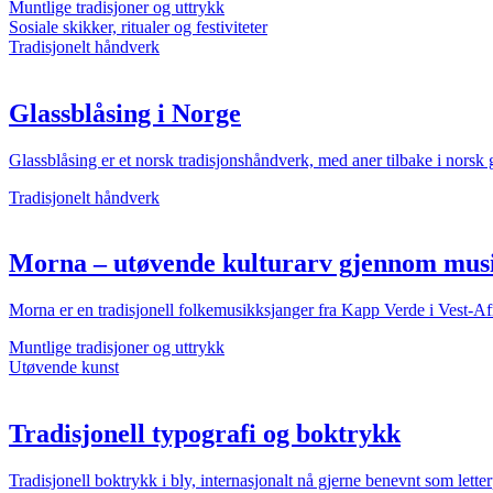
Muntlige tradisjoner og uttrykk
Sosiale skikker, ritualer og festiviteter
Tradisjonelt håndverk
Glassblåsing i Norge
Glassblåsing er et norsk tradisjonshåndverk, med aner tilbake i norsk gl
Tradisjonelt håndverk
Morna – utøvende kulturarv gjennom musik
Morna er en tradisjonell folkemusikksjanger fra Kapp Verde i Vest-Af
Muntlige tradisjoner og uttrykk
Utøvende kunst
Tradisjonell typografi og boktrykk
Tradisjonell boktrykk i bly, internasjonalt nå gjerne benevnt som let