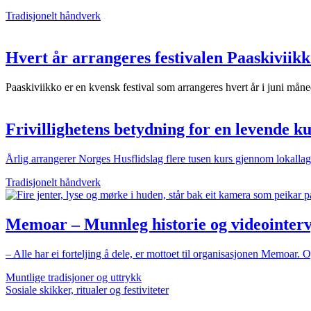
Tradisjonelt håndverk
Hvert år arrangeres festivalen Paaskiviik
Paaskiviikko er en kvensk festival som arrangeres hvert år i juni måne
Frivillighetens betydning for en levende k
Årlig arrangerer Norges Husflidslag flere tusen kurs gjennom lokallag
Tradisjonelt håndverk
Memoar – Munnleg historie og videointer
– Alle har ei forteljing å dele, er mottoet til organisasjonen Memoar.
Muntlige tradisjoner og uttrykk
Sosiale skikker, ritualer og festiviteter