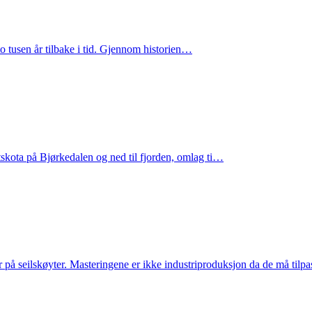
o tusen år tilbake i tid. Gjennom historien…
tskota på Bjørkedalen og ned til fjorden, omlag ti…
ger på seilskøyter. Masteringene er ikke industriproduksjon da de må til