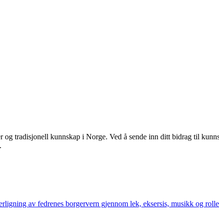
r og tradisjonell kunnskap i Norge. Ved å sende inn ditt bidrag til ku
.
erligning av fedrenes borgervern gjennom lek, eksersis, musikk og rol