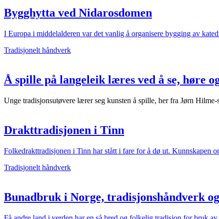
Bygghytta ved Nidarosdomen
I Europa i middelalderen var det vanlig å organisere bygging av kat
Tradisjonelt håndverk
Å spille på langeleik læres ved å se, høre o
Unge tradisjonsutøvere lærer seg kunsten å spille, her fra Jørn Hilme-
Drakttradisjonen i Tinn
Folkedrakttradisjonen i Tinn har stått i fare for å dø ut. Kunnskapen 
Tradisjonelt håndverk
Bunadbruk i Norge, tradisjonshåndverk og 
Få andre land i verden har en så bred og folkelig tradisjon for bru