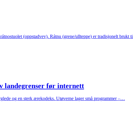
átnostuolet (oppstadvev). Rátnu (grene/ullteppe) er tradisjonelt brukt 
v landegrenser før internett
aperglede og en sterk ærekodeks. Utøverne lager små programmer –…