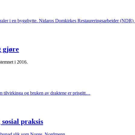
edraler i en bygghytte. Nidaros Domkirkes Restaureringsarbeider (NDR
g gjøre
stemnet i 2016.
om tilvirkinga og bruken av draktene er prisgitt…
sosial praksis
k av bunad slik som Norge. Nordmenn…