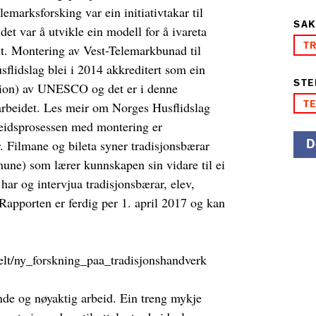
emarksforsking var ein initiativtakar til
SAK
et var å utvikle ein modell for å ivareta
T
ut. Montering av Vest-Telemarkbunad til
flidslag blei i 2014 akkreditert som ein
STE
ion) av UNESCO og det er i denne
T
rbeidet. Les meir om Norges Husflidslag
idsprosessen med montering er
D
. Filmane og bileta syner tradisjonsbærar
une) som lærer kunnskapen sin vidare til ei
har og intervjua tradisjonsbærar, elev,
Rapporten er ferdig per 1. april 2017 og kan
elt/ny_forskning_paa_tradisjonshandverk
nde og nøyaktig arbeid. Ein treng mykje