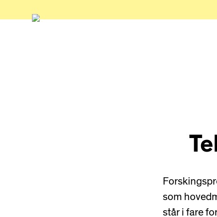
Te
Forskingspro
som hovedmål
står i fare 