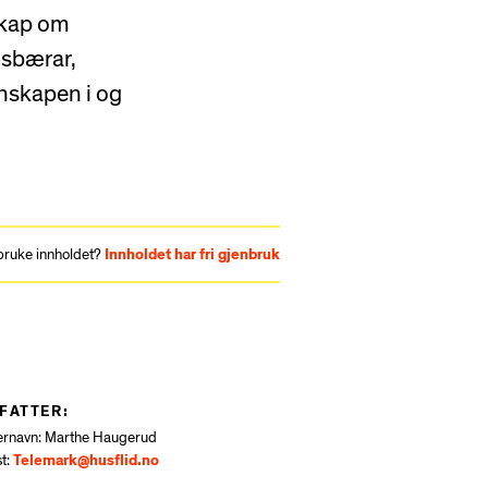
skap om
nsbærar,
nnskapen i og
nbruke innholdet?
Innholdet har fri gjenbruk
FATTER:
ernavn:
Marthe Haugerud
t:
Telemark@husflid.no