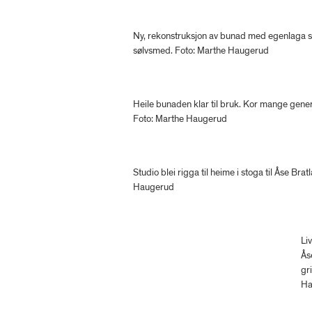
Ny, rekonstruksjon av bunad med egenlaga sø
sølvsmed. Foto: Marthe Haugerud
Heile bunaden klar til bruk. Kor mange gener
Foto: Marthe Haugerud
Studio blei rigga til heime i stoga til Åse Bra
Haugerud
Liv
Ås
gr
Ha