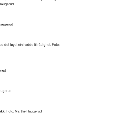
 Haugerud
 Haugerud
d det tøyet ein hadde til rådighet. Foto:
erud
Haugerud
stakk. Foto: Marthe Haugerud