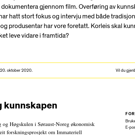
e dokumentera gjennom film. Overføring av kunn
har hatt stort fokus og intervju med både tradisjo
 og produsentar har vore foretatt. Korleis skal ku
t leve vidare i framtida?
 20. oktober 2020.
Vil du gje
g kunnskapen
FOR
Bruk
ag og Høgskulen i Søraust-Noreg økonomisk
E-pos
e eit forskningsprosjekt om Immateriell