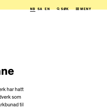
NB
SA
EN
SØK
MENY
nne
rk har hatt
ndverk som
arkbunad til