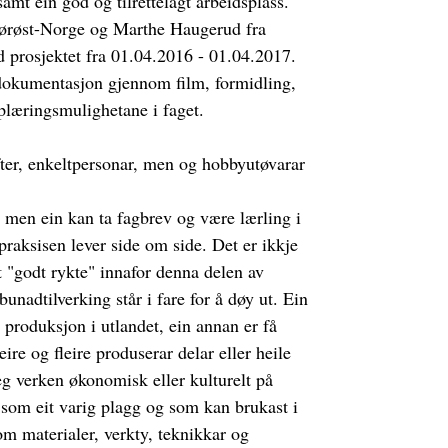
amt ein god og tilrettelagt arbeidsplass.
ørøst-Norge og Marthe Haugerud fra
 prosjektet fra 01.04.2016 - 01.04.2017.
 dokumentasjon gjennom film, formidling,
plæringsmulighetane i faget.
ifter, enkeltpersonar, men og hobbyutøvarar
, men ein kan ta fagbrev og være lærling i
praksisen lever side om side. Det er ikkje
it "godt rykte" innafor denna delen av
bunadtilverking står i fare for å døy ut. Ein
 produksjon i utlandet, ein annan er få
ire og fleire produserar delar eller heile
eg verken økonomisk eller kulturelt på
som eit varig plagg og som kan brukast i
om materialer, verkty, teknikkar og