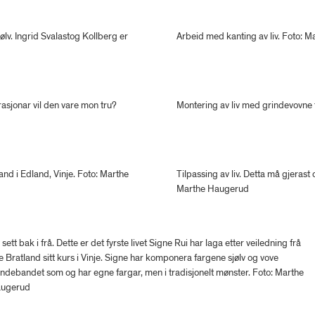
lv. Ingrid Svalastog Kollberg er
Arbeid med kanting av liv. Foto: 
asjonar vil den vare mon tru?
Montering av liv med grindevovne
tland i Edland, Vinje. Foto: Marthe
Tilpassing av liv. Detta må gjerast o
Marthe Haugerud
 sett bak i frå. Dette er det fyrste livet Signe Rui har laga etter veiledning frå
e Bratland sitt kurs i Vinje. Signe har komponera fargene sjølv og vove
indebandet som og har egne fargar, men i tradisjonelt mønster. Foto: Marthe
ugerud