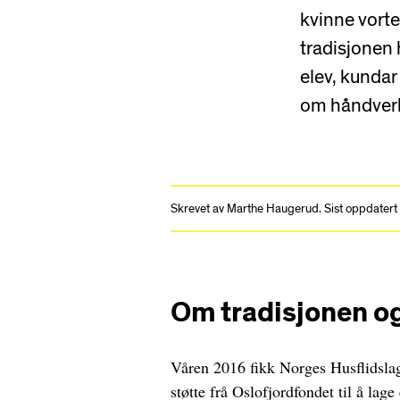
kvinne vort
tradisjonen 
elev, kundar
om håndverke
Skrevet av Marthe Haugerud. Sist oppdatert
Om tradisjonen o
Våren 2016 fikk Norges Husflidsl
støtte frå Oslofjordfondet til å lag