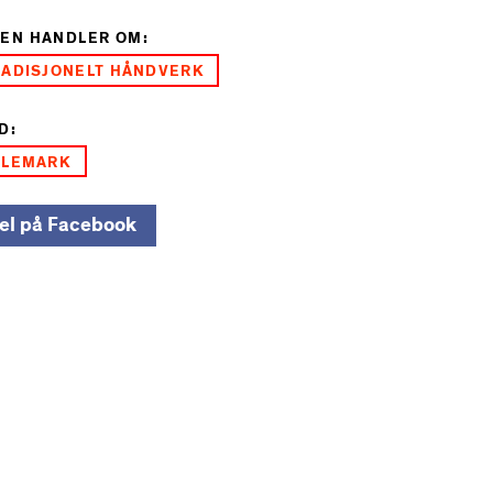
EN HANDLER OM:
RADISJONELT HÅNDVERK
D:
ELEMARK
el på Facebook