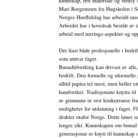
kunnskap, rett materiale og verkty s
Mari Rorgemoen fra Høgskolen i S
Norges Husflidslag har arbeidd med
Arbeidet har i hovedsak bestått av
arbeid med nærings-aspektet og op
Det finst både profesjonelle i bedr
som utøvar faget.
Bunadtilverking kan drivast av alle
bedrift. Den formelle og uformelle 
alltid papira tel mest, men heller e
handverket. Tradisjonane knytta til 
av grunnane er stor konkurranse fra
muligheter for utdanning i faget. Fle
drakter utafor Norge. Dette løner s
lengre sikt. Kunnskapen om bunad 
generasjonar er knytt til kunnskap 