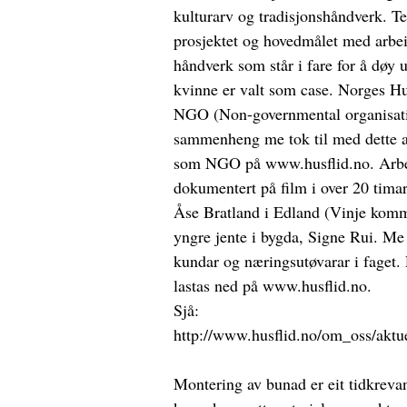
kulturarv og tradisjonshåndverk. Tel
prosjektet og hovedmålet med arbeid
håndverk som står i fare for å døy 
kvinne er valt som case. Norges Hus
NGO (Non-governmental organisat
sammenheng me tok til med dette a
som NGO på www.husflid.no. Arbe
dokumentert på film i over 20 timar
Åse Bratland i Edland (Vinje komm
yngre jente i bygda, Signe Rui. Me 
kundar og næringsutøvarar i faget. 
lastas ned på www.husflid.no.
Sjå:
http://www.husflid.no/om_oss/aktu
Montering av bunad er eit tidkreva