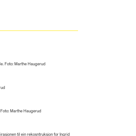
ide. Foto: Marthe Haugerud
rud
v. Foto: Marthe Haugerud
rasjonen til ein rekosntruksjon for Ingrid