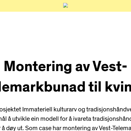
Montering av Vest-
lemarkbunad til kvi
sjektet Immateriell kulturarv og tradisjonshåndve
 å utvikle ein modell for å ivareta tradisjonshå
for å døy ut. Som case har montering av Vest-Telem