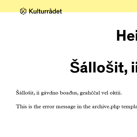
He
Šállošit, 
Šállošit, ii gávdno boađus, geahččal vel oktii.
This is the error message in the archive.php templa