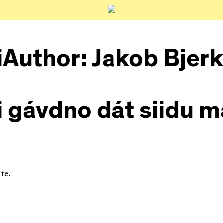
iAuthor:
Jakob Bjer
ii gávdno dát siidu m
te.