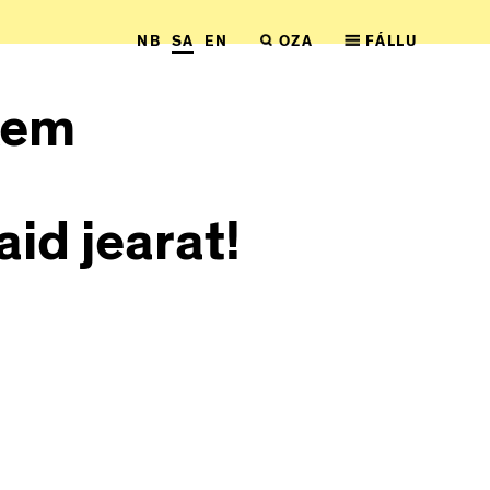
NB
SA
EN
OZA
FÁLLU
kem
aid jearat!