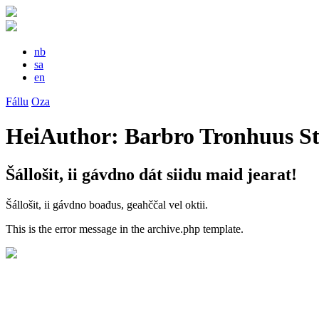
nb
sa
en
Fállu
Oza
HeiAuthor:
Barbro Tronhuus St
Šállošit, ii gávdno dát siidu maid jearat!
Šállošit, ii gávdno boađus, geahččal vel oktii.
This is the error message in the archive.php template.